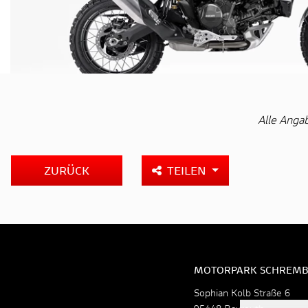
Alle Anga
ZURÜCK
TEILEN
MOTORPARK SCHREMB
Sophian Kolb Straße 6