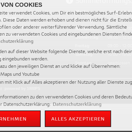
Sommeröffnungsz
 VON COOKIES
Montag:
geschlossen
ite verwendet Cookies, um Dir ein bestmögliches Surf-Erlebn
5 98 499 - 0
. Diese Daten werden erhoben und dienen nicht für die Erstel
Dienstag:
09:00 - 12:00
filen oder anderer weiterführender Verwendung. Sämtliche
/www.motorpark-schrembs.de/
Mittwoch:
09:00 - 12:00
en zu verwendeten Cookies und eingebundenen Diensten find
torpark-schrembs.de
Donnerstag:
09:00 - 12:00
chutzerklärung
Freitag:
09:00 - 12:00
en auf dieser Website folgende Dienste, welche erst nach dei
Samstag:
10:00 - 13:00
 eingebunden werden.
Sonntag:
geschlossen
dazu den jeweiligen Dienst an und klicke auf Übernehmen:
 Maps und Youtube
nn mit Klick auf Alles akzeptieren der Nutzung aller Dienste z
it
powered by 1000PS
 Informationen zu den verwendeten Cookies und deren Bedeut
er Datenschutzerklärung:
Datenschutzerklärung
RNEHMEN
ALLES AKZEPTIEREN